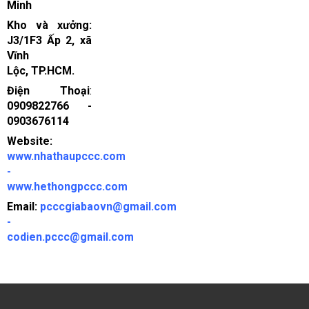
Minh
Kho và xưởng:
J3/1F3 Ấp 2, xã
Vĩnh
Lộc, TP.HCM.
Điện Thoại
:
0909822766 -
0903676114
Website:
www.nhathaupccc.com
-
www.hethongpccc.com
Email:
pcccgiabaovn@gmail.com
-
codien.pccc@gmail.com