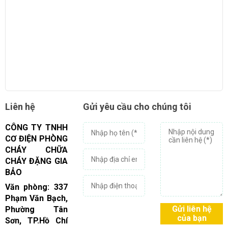
ĐĂNG KÝ TƯ VẤN MIỄN PHÍ
Liên hệ
Gửi yêu cầu cho chúng tôi
CÔNG TY TNHH
CƠ ĐIỆN PHÒNG
CHÁY CHỮA
CHÁY ĐẶNG GIA
BẢO
HOÀN THÀNH
Văn phòng: 337
Đăng ký tư vấn trực tiếp 24/7:
Phạm Văn Bạch,
0909822766
Gửi liên hệ
Phường Tân
của bạn
Sơn, TP.Hồ Chí