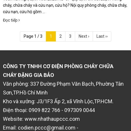
cháy, chữa cháy và cứu nạn, cứu hộ? Nội quy phòng cháy, chữa cháy,
cứu nạn, cứu hộ gồm ...
Đọc tiếp
Page 1 / 3
1
2
3
Next ›
Last ››
CÔNG TY TNHH CƠ ĐIỆN PHÒNG CHÁY CHỮA
CHÁY ĐẶNG GIA BẢO
Văn phòng: 337 Đường Phạm Văn Bạch, Phường Tân
Sơn,TP.Hồ Chí Minh
Kho và xưởng: J3/1F3 Ấp 2, xã Vĩnh Lộc,TP.HCM.
Điện thoại: 0909 822 766 - 097309 0044
Website: www.nhathaupccc.com
Email: codien.pccc@gmail.com -