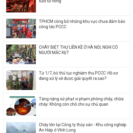
tuổi tử vong
TPHCM công bố những khu vực chưa đảm bảo
công tác PCCC
CHÁY BIỆT THỰ LIỀN KỀ Ở HÀ NỘI, NGHI CÓ
NGƯỜI MẮC KẸT
Từ 1/7, bỏ thủ tục nghiệm thu PCCC: Hồ sơ
đang xử lý sẽ được giải quyết ra sao?
Tăng nặng xử phạt vi phạm phòng cháy, chữa
cháy: Không còn chỗ cho sự chủ quan
Cháy lớn tại Công ty thủy sản - Khu công nghiệp
An Hiệp ở Vĩnh Long