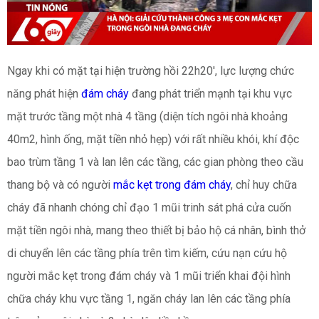
Đăng ký tư vấn trực tiếp 24/7:
0909822766
‎Ngay khi có mặt tại hiện trường hồi 22h20', lực lượng chức
năng phát hiện
đám cháy
đang phát triển mạnh tại khu vực
mặt trước tầng một nhà 4 tầng (diện tích ngôi nhà khoảng
40m2, hình ống, mặt tiền nhỏ hẹp) với rất nhiều khói, khí độc
bao trùm tầng 1 và lan lên các tầng, các gian phòng theo cầu
thang bộ và có người
mắc kẹt trong đám cháy
, chỉ huy chữa
cháy đã nhanh chóng chỉ đạo 1 mũi trinh sát phá cửa cuốn
mặt tiền ngôi nhà, mang theo thiết bị bảo hộ cá nhân, bình thở
di chuyển lên các tầng phía trên tìm kiếm, cứu nạn cứu hộ
người mắc kẹt trong đám cháy và 1 mũi triển khai đội hình
chữa cháy khu vực tầng 1, ngăn cháy lan lên các tầng phía