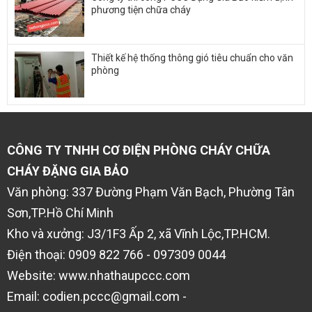
phương tiện chữa cháy
Thiết kế hệ thống thông gió tiêu chuẩn cho văn
phòng
CÔNG TY TNHH CƠ ĐIỆN PHÒNG CHÁY CHỮA
CHÁY ĐẶNG GIA BẢO
Văn phòng: 337 Đường Phạm Văn Bạch, Phường Tân
Sơn,TP.Hồ Chí Minh
Kho và xưởng: J3/1F3 Ấp 2, xã Vĩnh Lộc,TP.HCM.
Điện thoại: 0909 822 766 - 097309 0044
Website: www.nhathaupccc.com
Email: codien.pccc@gmail.com -