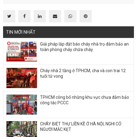
TIN MỚI NHẤT
Giải pháp lắp đặt báo cháy nhà trọ đảm bảo an
toàn phòng cháy chữa cháy
Cháy nhà 2 tầng ở TPHCM, cha và con trai 12
tuổi tử vong
TPHCM công bố những khu vực chưa đảm bảo
công tác PCCC
CHÁY BIỆT THỰ LIỀN KỀ Ở HÀ NỘI, NGHI CÓ
NGƯỜI MẮC KẸT