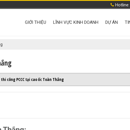
Hotline
GIỚI THIỆU
LĨNH VỰC KINH DOANH
DỰ ÁN
TI
ng
hắng
 thi công PCCC tại cao ốc Toàn Thắng
n Thắng: