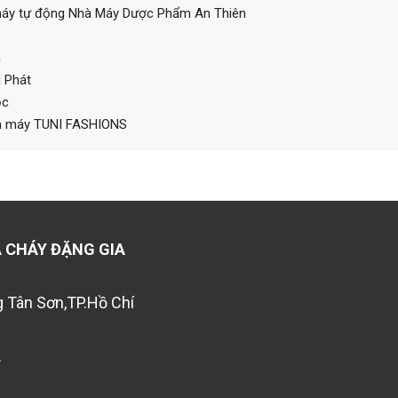
 cháy tự động Nhà Máy Dược Phẩm An Thiên
m
 Phát
ộc
hà máy TUNI FASHIONS
 CHÁY ĐẶNG GIA
 Tân Sơn,TP.Hồ Chí
.