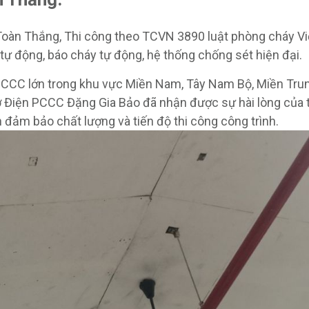
oàn Thắng, Thi công theo TCVN 3890 luật phòng cháy Vi
ự động, báo cháy tự động, hệ thống chống sét hiện đại.
h PCCC lớn trong khu vực Miền Nam, Tây Nam Bộ, Miền Tru
Điện PCCC Đặng Gia Bảo đã nhận được sự hài lòng của t
 đảm bảo chất lượng và tiến độ thi công công trình.
ĐĂNG KÝ TƯ VẤN MIỄN PHÍ