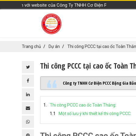
n với website của Công Ty TNHH Cơ Điện PCCC Đặng Gia Bảo
Trang chủ
Dự án
Thi công PCCC tại cao ốc Toàn Thắ
Thi công PCCC tại cao ốc Toàn T
Công ty TNHH Cơ Điện PCCC Đặng Gia Bảo
Thi công PCCC cao ốc Toàn Thắng:
Một số lưu ý khi thiết kế thi công PCCC:
Thi công PCCC cao ốc Toà