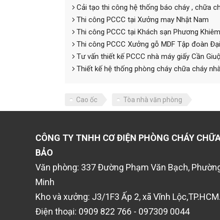
Cải tạo thi công hệ thống báo cháy , chữa
Thi công PCCC tại Xưởng may Nhật Nam
Thi công PCCC tại Khách sạn Phương Khiê
Thi công PCCC Xưởng gỗ MDF Tập đoàn Đại
Tư vấn thiết kế PCCC nhà máy giấy Cần Giu
Thiết kế hệ thống phòng cháy chữa cháy n
Cao ốc
Tòa nhà văn phòng
CÔNG TY TNHH CƠ ĐIỆN PHÒNG CHÁY CHỮA
BẢO
Văn phòng: 337 Đường Phạm Văn Bạch, Phường
Minh
Kho và xưởng: J3/1F3 Ấp 2, xã Vĩnh Lộc,TP.HCM
Điện thoại: 0909 822 766 - 097309 0044