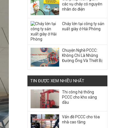
các vụ cháy có nguyên
nhân do điện
Cháy lớn tại công ty sản
xuất giày ở Hải Phòng
Chuyện Nghề PCCC:
Không Chỉ Là Những
Đường Ống Và Thiết Bị
TIN ĐƯỢC XEM NHIỀU NHẤT
Thi công hệ thống
PCCC cho kho xăng
dầu
Vấn đề PCCC cho tòa
nhà cao tầng