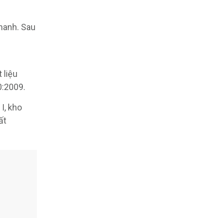
nhanh. Sau
 liệu
0:2009.
I, kho
ất