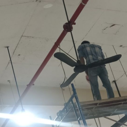
HOÀN THÀNH
0909822766
Đăng ký tư vấn trực tiếp 24/7: