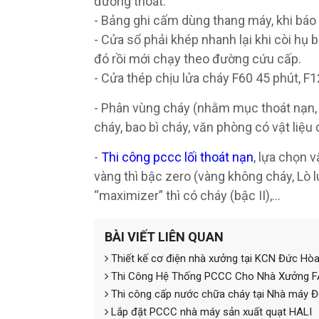
đường thoát.
- Bảng ghi cấm dùng thang máy, khi báo
- Cửa sổ phải khép nhanh lại khi còi hụ 
đó rồi mới chạy theo đường cứu cấp.
- Cửa thép chịu lửa cháy F60 45 phút, F1
- Phân vùng cháy (nhằm mục thoát nạn, b
cháy, bao bì cháy, văn phòng có vật liệ
-
Thi công pccc lối thoát nạn
, lựa chọn v
vàng thì bậc zero (vàng không cháy, Lò 
“maximizer” thì có cháy (bậc II),...
BÀI VIẾT LIÊN QUAN
Thiết kế cơ điện nhà xưởng tại KCN Đức Hò
Thi Công Hệ Thống PCCC Cho Nhà Xưởng 
Thi công cấp nước chữa cháy tại Nhà máy 
Lắp đặt PCCC nhà máy sản xuất quạt HALI