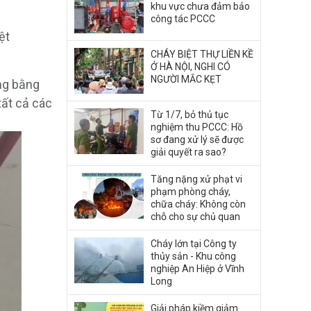
khu vực chưa đảm bảo
công tác PCCC
ệt
CHÁY BIỆT THỰ LIỀN KỀ
Ở HÀ NỘI, NGHI CÓ
NGƯỜI MẮC KẸT
ng bằng
ất cả các
Từ 1/7, bỏ thủ tục
nghiệm thu PCCC: Hồ
sơ đang xử lý sẽ được
giải quyết ra sao?
Tăng nặng xử phạt vi
phạm phòng cháy,
chữa cháy: Không còn
chỗ cho sự chủ quan
Cháy lớn tại Công ty
thủy sản - Khu công
nghiệp An Hiệp ở Vĩnh
Long
Giải pháp kiềm giảm