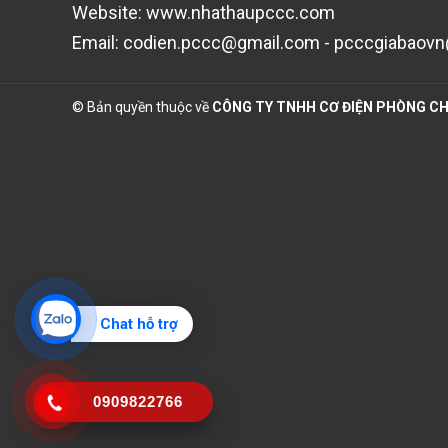
Website: www.nhathaupccc.com
Email: codien.pccc@gmail.com - pcccgiabaov
© Bản quyền thuộc về
CÔNG TY TNHH CƠ ĐIỆN PHÒNG CH
Chat hỗ trợ
0909822766