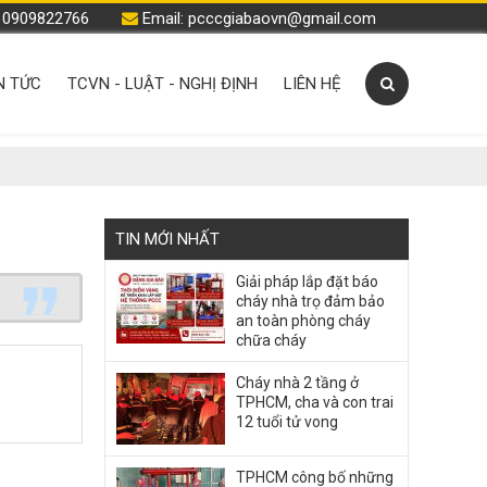
: 0909822766
Email: pcccgiabaovn@gmail.com
N TỨC
TCVN - LUẬT - NGHỊ ĐỊNH
LIÊN HỆ
TIN MỚI NHẤT
Giải pháp lắp đặt báo
cháy nhà trọ đảm bảo
an toàn phòng cháy
chữa cháy
Cháy nhà 2 tầng ở
TPHCM, cha và con trai
12 tuổi tử vong
TPHCM công bố những