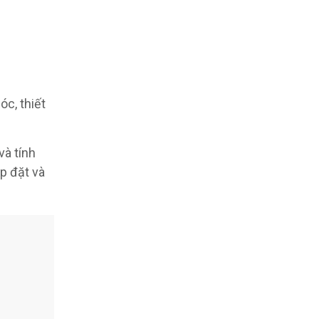
óc, thiết
và tính
p đặt và