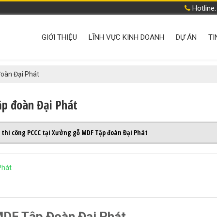
Hotline
GIỚI THIỆU
LĨNH VỰC KINH DOANH
DỰ ÁN
TI
oàn Đại Phát
p đoàn Đại Phát
 thi công PCCC tại Xưởng gỗ MDF Tập đoàn Đại Phát
Phát
DF Tập Đoàn Đại Phát