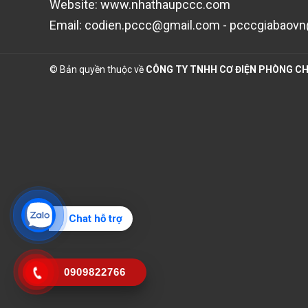
Website: www.nhathaupccc.com
Email: codien.pccc@gmail.com - pcccgiabaov
© Bản quyền thuộc về
CÔNG TY TNHH CƠ ĐIỆN PHÒNG CH
Chat hỗ trợ
0909822766