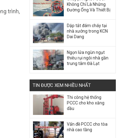
Không Chỉ Là Những
Đường Ống Và Thiết Bị
ng trình,
Dập tắt đám cháy tại
nhà xưởng trong KCN
Dai Dang
Ngọn lửa ngùn ngụt
thiêu rụi ngôi nhà gần
trung tâm Đà Lạt
TIN ĐƯỢC XEM NHIỀU NHẤT
Thi công hệ thống
PCCC cho kho xăng
dầu
Vấn đề PCCC cho tòa
nhà cao tầng