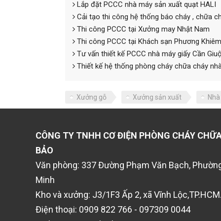
Lắp đặt PCCC nhà máy sản xuất quạt HALI
Cải tạo thi công hệ thống báo cháy , chữa
Thi công PCCC tại Xưởng may Nhật Nam
Thi công PCCC tại Khách sạn Phương Khiê
Tư vấn thiết kế PCCC nhà máy giấy Cần Giu
Thiết kế hệ thống phòng cháy chữa cháy n
Xưởng gỗ
Xưởng sản xuất
Nhà
CÔNG TY TNHH CƠ ĐIỆN PHÒNG CHÁY CHỮA
BẢO
Văn phòng: 337 Đường Phạm Văn Bạch, Phường
Minh
Kho và xưởng: J3/1F3 Ấp 2, xã Vĩnh Lộc,TP.HCM
Điện thoại: 0909 822 766 - 097309 0044