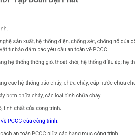
ình.
nghệ sản xuất, hệ thống điện, chống sét, chống nổ của c
bị vật tư bảo đảm các yêu cầu an toàn về PCCC.
ằng hệ thống thông gió, thoát khói; hệ thống điều áp; hệ t
ĐĂNG KÝ TƯ VẤN MIỄN PHÍ
bằng các hệ thống báo cháy, chữa cháy, cấp nước chữa chá
máy bơm chữa cháy, các loại bình chữa cháy.
, tính chất của công trình.
ế về PCCC của công trình
.
 cách an toàn PCCC giữa các hạng mục công trình.