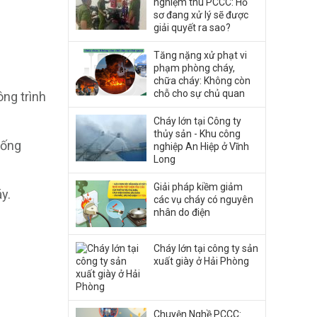
nghiệm thu PCCC: Hồ
sơ đang xử lý sẽ được
giải quyết ra sao?
Tăng nặng xử phạt vi
phạm phòng cháy,
chữa cháy: Không còn
chỗ cho sự chủ quan
ông trình
Cháy lớn tại Công ty
thủy sản - Khu công
hống
nghiệp An Hiệp ở Vĩnh
Long
Giải pháp kiềm giảm
y.
các vụ cháy có nguyên
nhân do điện
Cháy lớn tại công ty sản
xuất giày ở Hải Phòng
Chuyện Nghề PCCC: