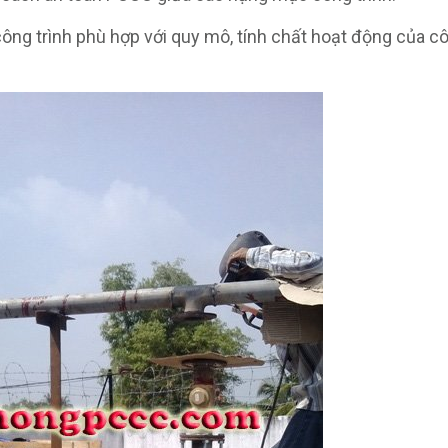
ông trình phù hợp với quy mô, tính chất hoạt động của cô
HOÀN THÀNH
0909822766
Đăng ký tư vấn trực tiếp 24/7: