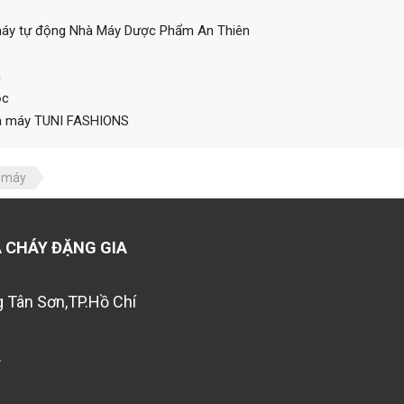
 cháy tự động Nhà Máy Dược Phẩm An Thiên
m
ộc
hà máy TUNI FASHIONS
 máy
 CHÁY ĐẶNG GIA
 Tân Sơn,TP.Hồ Chí
.