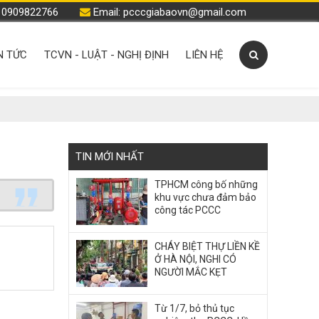
: 0909822766
Email: pcccgiabaovn@gmail.com
N TỨC
TCVN - LUẬT - NGHỊ ĐỊNH
LIÊN HỆ
TIN MỚI NHẤT
TPHCM công bố những
khu vực chưa đảm bảo
công tác PCCC
CHÁY BIỆT THỰ LIỀN KỀ
Ở HÀ NỘI, NGHI CÓ
NGƯỜI MẮC KẸT
Từ 1/7, bỏ thủ tục