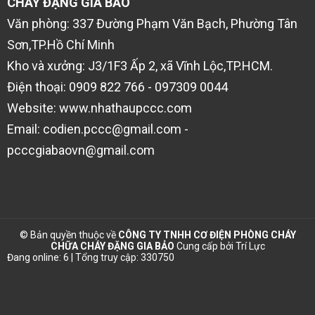
CHÁY ĐẶNG GIA BẢO
Văn phòng: 337 Đường Phạm Văn Bạch, Phường Tân
Sơn,TP.Hồ Chí Minh
Kho và xưởng: J3/1F3 Ấp 2, xã Vĩnh Lộc,TP.HCM.
Điện thoại: 0909 822 766 - 097309 0044
Website: www.nhathaupccc.com
Email: codien.pccc@gmail.com -
pcccgiabaovn@gmail.com
© Bản quyền thuộc về
CÔNG TY TNHH CƠ ĐIỆN PHÒNG CHÁY
CHỮA CHÁY ĐẶNG GIA BẢO
Cung cấp bởi
Trí Lực
Đang online: 6 | Tổng truy cập: 330750