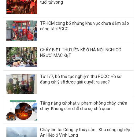
tuổi tử vong
TPHCM công bố những khu vực chưa đảm bảo
công tác PCCC
CHÁY BIỆT THỰ LIỀN KỀ Ở HÀ NỘI, NGHI CÓ
NGƯỜI MẮC KẸT
Từ 1/7, bỏ thủ tục nghiệm thu PCCC: Hồ sơ
đang xử lý sẽ được giải quyết ra sao?
Tăng nặng xử phạt vi phạm phòng cháy, chữa
cháy: Không còn chỗ cho sự chủ quan
Cháy lớn tại Công ty thủy sản - Khu công nghiệp
An Hiệp ở Vĩnh Long