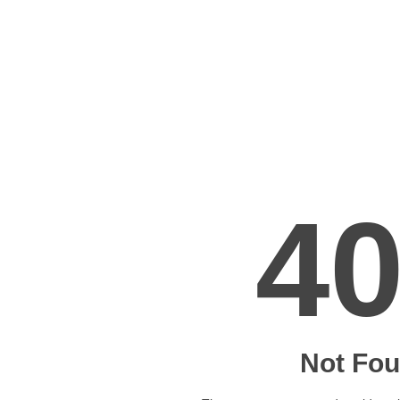
ĐĂNG KÝ TƯ VẤN MIỄN PHÍ
HOÀN THÀNH
Đăng ký tư vấn trực tiếp 24/7:
0909822766