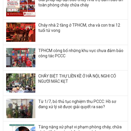
toàn phòng cháy chữa cháy
Cháy nhà 2 tầng ở TPHCM, cha và con trai 12
tuổi tử vong
TPHCM công bố những khu vực chưa đảm bảo
công tác PCCC
CHÁY BIỆT THỰ LIỀN KỀ Ở HÀ NỘI, NGHI CÓ
NGƯỜI MẮC KẸT
Từ 1/7, bỏ thủ tục nghiệm thu PCCC: Hồ sơ
đang xử lý sẽ được giải quyết ra sao?
Tăng nặng xử phạt vi phạm phòng cháy, chữa