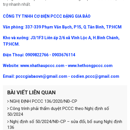
trợ nhanh nhất.
CÔNG TY TNHH CƠ ĐIỆN PCCC ĐẶNG GIA BẢO
Văn phòng: 337-339 Phạm Văn Bạch, P15, Q.Tân Bình, TP.HCM
Kho và xưởng: J3/1F3 Liên ấp 2/6 xã Vĩnh Lộc A, H.Bình Chánh,
TP.HCM.
Điện Thoại
:
0909822766 - 0903676114
Website: www.nhathaupccc.com - www.hethongpccc.com
Email:
pcccgiabaovn@gmail.com - codien.pccc@gmail.com
BÀI VIẾT LIÊN QUAN
NGHỊ ĐỊNH PCCC 136/2020/NĐ-CP
Công trình phải thẩm duyệt PCCC theo Nghị định số
50/2024
Nghị định số 50/2024/NĐ-CP – sửa đổi, bổ sung Nghị định
136