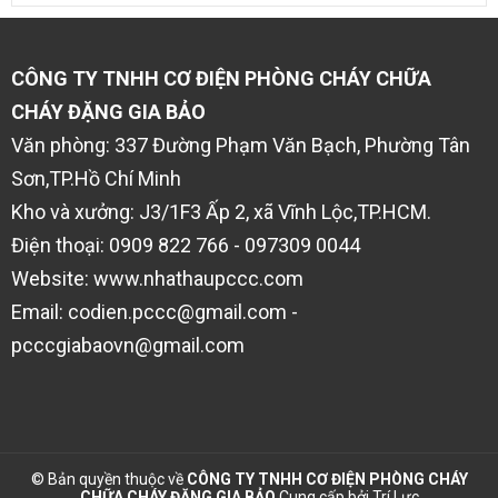
CÔNG TY TNHH CƠ ĐIỆN PHÒNG CHÁY CHỮA
CHÁY ĐẶNG GIA BẢO
Văn phòng: 337 Đường Phạm Văn Bạch, Phường Tân
Sơn,TP.Hồ Chí Minh
Kho và xưởng: J3/1F3 Ấp 2, xã Vĩnh Lộc,TP.HCM.
Điện thoại: 0909 822 766 - 097309 0044
Website: www.nhathaupccc.com
Email: codien.pccc@gmail.com -
pcccgiabaovn@gmail.com
© Bản quyền thuộc về
CÔNG TY TNHH CƠ ĐIỆN PHÒNG CHÁY
CHỮA CHÁY ĐẶNG GIA BẢO
Cung cấp bởi
Trí Lực