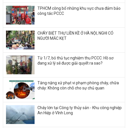
TPHCM công bố những khu vực chưa đảm bảo
công tác PCCC
CHÁY BIỆT THỰ LIỀN KỀ Ở HÀ NỘI, NGHI CÓ
NGƯỜI MẮC KẸT
Từ 1/7, bỏ thủ tục nghiệm thu PCCC: Hồ sơ
đang xử lý sẽ được giải quyết ra sao?
Tăng nặng xử phạt vi phạm phòng cháy, chữa
cháy: Không còn chỗ cho sự chủ quan
Cháy lớn tại Công ty thủy sản - Khu công nghiệp
An Hiệp ở Vĩnh Long