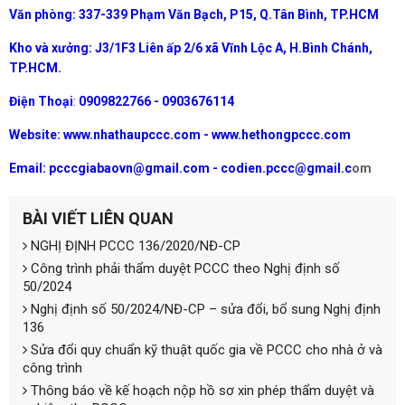
Văn phòng: 337-339 Phạm Văn Bạch, P15, Q.Tân Bình, TP.HCM
Kho và xưởng: J3/1F3 Liên ấp 2/6 xã Vĩnh Lộc A, H.Bình Chánh,
TP.HCM.
Điện Thoại
:
0909822766 - 0903676114
Website: www.nhathaupccc.com - www.hethongpccc.com
Email:
pcccgiabaovn@gmail.com - codien.pccc@gmail.c
om
BÀI VIẾT LIÊN QUAN
NGHỊ ĐỊNH PCCC 136/2020/NĐ-CP
Công trình phải thẩm duyệt PCCC theo Nghị định số
50/2024
Nghị định số 50/2024/NĐ-CP – sửa đổi, bổ sung Nghị định
136
Sửa đổi quy chuẩn kỹ thuật quốc gia về PCCC cho nhà ở và
công trình
Thông báo về kế hoạch nộp hồ sơ xin phép thẩm duyệt và