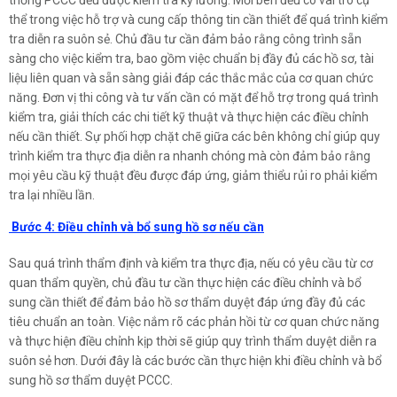
thống PCCC đều được kiểm tra kỹ lưỡng. Mỗi bên đều có vai trò cụ
thể trong việc hỗ trợ và cung cấp thông tin cần thiết để quá trình kiểm
tra diễn ra suôn sẻ. Chủ đầu tư cần đảm bảo rằng công trình sẵn
sàng cho việc kiểm tra, bao gồm việc chuẩn bị đầy đủ các hồ sơ, tài
liệu liên quan và sẵn sàng giải đáp các thắc mắc của cơ quan chức
năng. Đơn vị thi công và tư vấn cần có mặt để hỗ trợ trong quá trình
kiểm tra, giải thích các chi tiết kỹ thuật và thực hiện các điều chỉnh
nếu cần thiết. Sự phối hợp chặt chẽ giữa các bên không chỉ giúp quy
trình kiểm tra thực địa diễn ra nhanh chóng mà còn đảm bảo rằng
mọi yêu cầu kỹ thuật đều được đáp ứng, giảm thiểu rủi ro phải kiểm
tra lại nhiều lần.
Bước 4: Điều chỉnh và bổ sung hồ sơ nếu cần
Sau quá trình thẩm định và kiểm tra thực địa, nếu có yêu cầu từ cơ
quan thẩm quyền, chủ đầu tư cần thực hiện các điều chỉnh và bổ
sung cần thiết để đảm bảo hồ sơ thẩm duyệt đáp ứng đầy đủ các
tiêu chuẩn an toàn. Việc nắm rõ các phản hồi từ cơ quan chức năng
và thực hiện điều chỉnh kịp thời sẽ giúp quy trình thẩm duyệt diễn ra
suôn sẻ hơn. Dưới đây là các bước cần thực hiện khi điều chỉnh và bổ
sung hồ sơ thẩm duyệt PCCC.