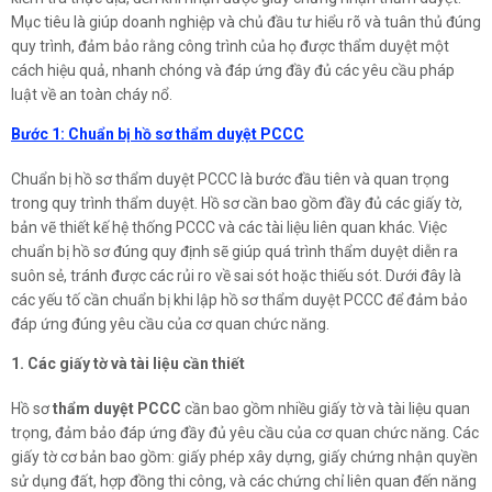
Mục tiêu là giúp doanh nghiệp và chủ đầu tư hiểu rõ và tuân thủ đúng
quy trình, đảm bảo rằng công trình của họ được thẩm duyệt một
cách hiệu quả, nhanh chóng và đáp ứng đầy đủ các yêu cầu pháp
luật về an toàn cháy nổ.
Bước 1: Chuẩn bị hồ sơ thẩm duyệt PCCC
Chuẩn bị hồ sơ thẩm duyệt PCCC là bước đầu tiên và quan trọng
trong quy trình thẩm duyệt. Hồ sơ cần bao gồm đầy đủ các giấy tờ,
bản vẽ thiết kế hệ thống PCCC và các tài liệu liên quan khác. Việc
chuẩn bị hồ sơ đúng quy định sẽ giúp quá trình thẩm duyệt diễn ra
suôn sẻ, tránh được các rủi ro về sai sót hoặc thiếu sót. Dưới đây là
các yếu tố cần chuẩn bị khi lập hồ sơ thẩm duyệt PCCC để đảm bảo
đáp ứng đúng yêu cầu của cơ quan chức năng.
ĐĂNG KÝ TƯ VẤN MIỄN PHÍ
1. Các giấy tờ và tài liệu cần thiết
Hồ sơ
thẩm duyệt PCCC
cần bao gồm nhiều giấy tờ và tài liệu quan
trọng, đảm bảo đáp ứng đầy đủ yêu cầu của cơ quan chức năng. Các
giấy tờ cơ bản bao gồm: giấy phép xây dựng, giấy chứng nhận quyền
sử dụng đất, hợp đồng thi công, và các chứng chỉ liên quan đến năng