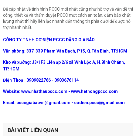
Để cập nhật về tình hình PCCC mới nhất cũng như hỗ trợ về vấn đề thi
công, thiết kế và thẩm duyệt PCCC một cách an toàn, đảm bảo chất
lượng nhất thì hãy liên lạc nhanh đến thông tin phía dưới để được hỗ
trợ nhanh nhất.
CÔNG TY TNHH CƠ ĐIỆN PCCC ĐẶNG GIA BẢO
Văn phòng: 337-339 Phạm Văn Bạch, P15, Q.Tân Bình, TP.HCM
Kho và xưởng: J3/1F3 Liên ấp 2/6 xã Vĩnh Lộc A, H.Bình Chánh,
TP.HCM.
Điện Thoại
:
0909822766 - 0903676114
Website: www.nhathaupccc.com - www.hethongpccc.com
Email:
pcccgiabaovn@gmail.com - codien.pccc@gmail.com
BÀI VIẾT LIÊN QUAN