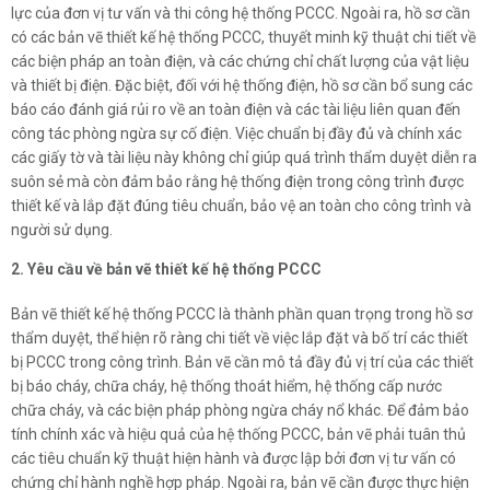
lực của đơn vị tư vấn và thi công hệ thống PCCC. Ngoài ra, hồ sơ cần
có các bản vẽ thiết kế hệ thống PCCC, thuyết minh kỹ thuật chi tiết về
các biện pháp an toàn điện, và các chứng chỉ chất lượng của vật liệu
và thiết bị điện. Đặc biệt, đối với hệ thống điện, hồ sơ cần bổ sung các
báo cáo đánh giá rủi ro về an toàn điện và các tài liệu liên quan đến
công tác phòng ngừa sự cố điện. Việc chuẩn bị đầy đủ và chính xác
HOÀN THÀNH
các giấy tờ và tài liệu này không chỉ giúp quá trình thẩm duyệt diễn ra
suôn sẻ mà còn đảm bảo rằng hệ thống điện trong công trình được
Đăng ký tư vấn trực tiếp 24/7:
thiết kế và lắp đặt đúng tiêu chuẩn, bảo vệ an toàn cho công trình và
0909822766
người sử dụng.
2. Yêu cầu về bản vẽ thiết kế hệ thống PCCC
Bản vẽ thiết kế hệ thống PCCC là thành phần quan trọng trong hồ sơ
thẩm duyệt, thể hiện rõ ràng chi tiết về việc lắp đặt và bố trí các thiết
bị PCCC trong công trình. Bản vẽ cần mô tả đầy đủ vị trí của các thiết
bị báo cháy, chữa cháy, hệ thống thoát hiểm, hệ thống cấp nước
chữa cháy, và các biện pháp phòng ngừa cháy nổ khác. Để đảm bảo
tính chính xác và hiệu quả của hệ thống PCCC, bản vẽ phải tuân thủ
các tiêu chuẩn kỹ thuật hiện hành và được lập bởi đơn vị tư vấn có
chứng chỉ hành nghề hợp pháp. Ngoài ra, bản vẽ cần được thực hiện