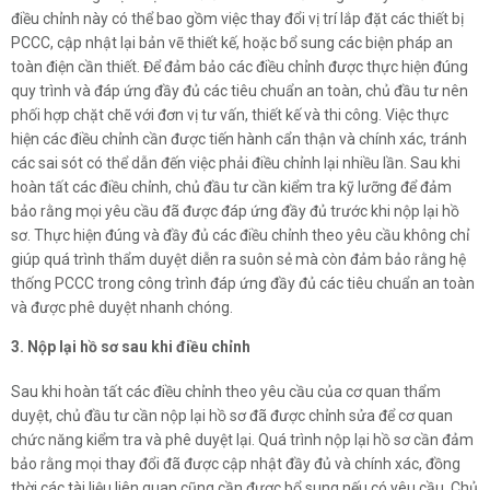
điều chỉnh này có thể bao gồm việc thay đổi vị trí lắp đặt các thiết bị
PCCC, cập nhật lại bản vẽ thiết kế, hoặc bổ sung các biện pháp an
toàn điện cần thiết. Để đảm bảo các điều chỉnh được thực hiện đúng
quy trình và đáp ứng đầy đủ các tiêu chuẩn an toàn, chủ đầu tư nên
phối hợp chặt chẽ với đơn vị tư vấn, thiết kế và thi công. Việc thực
hiện các điều chỉnh cần được tiến hành cẩn thận và chính xác, tránh
các sai sót có thể dẫn đến việc phải điều chỉnh lại nhiều lần. Sau khi
hoàn tất các điều chỉnh, chủ đầu tư cần kiểm tra kỹ lưỡng để đảm
bảo rằng mọi yêu cầu đã được đáp ứng đầy đủ trước khi nộp lại hồ
sơ. Thực hiện đúng và đầy đủ các điều chỉnh theo yêu cầu không chỉ
giúp quá trình thẩm duyệt diễn ra suôn sẻ mà còn đảm bảo rằng hệ
thống PCCC trong công trình đáp ứng đầy đủ các tiêu chuẩn an toàn
và được phê duyệt nhanh chóng.
3. Nộp lại hồ sơ sau khi điều chỉnh
Sau khi hoàn tất các điều chỉnh theo yêu cầu của cơ quan thẩm
duyệt, chủ đầu tư cần nộp lại hồ sơ đã được chỉnh sửa để cơ quan
chức năng kiểm tra và phê duyệt lại. Quá trình nộp lại hồ sơ cần đảm
bảo rằng mọi thay đổi đã được cập nhật đầy đủ và chính xác, đồng
thời các tài liệu liên quan cũng cần được bổ sung nếu có yêu cầu. Chủ