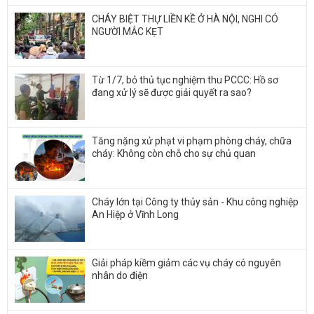
CHÁY BIỆT THỰ LIỀN KỀ Ở HÀ NỘI, NGHI CÓ
NGƯỜI MẮC KẸT
Từ 1/7, bỏ thủ tục nghiệm thu PCCC: Hồ sơ
đang xử lý sẽ được giải quyết ra sao?
Tăng nặng xử phạt vi phạm phòng cháy, chữa
cháy: Không còn chỗ cho sự chủ quan
Cháy lớn tại Công ty thủy sản - Khu công nghiệp
An Hiệp ở Vĩnh Long
Giải pháp kiềm giảm các vụ cháy có nguyên
nhân do điện