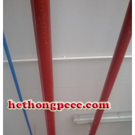
ĐĂNG KÝ TƯ VẤN MIỄN PHÍ
HOÀN THÀNH
Đăng ký tư vấn trực tiếp 24/7:
0909822766